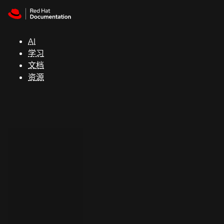
Skip to navigation
Skip to content
支
持
AI
学习
控制台
文档
（Console）
资源
开
发
人
员
开
始
试
用
联