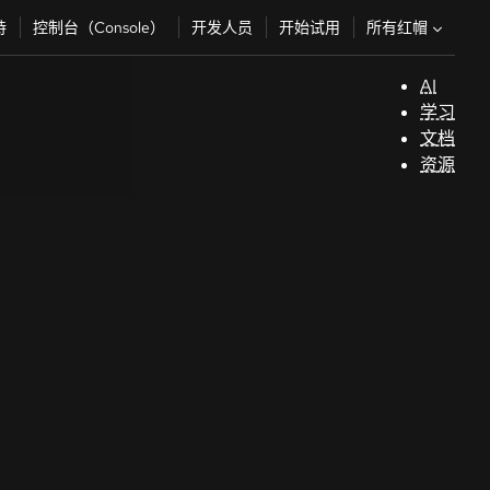
所有红帽
持
控制台（Console）
开发人员
开始试用
AI
支
学习
持
文档
资源
（
开
发
人
员
开
始
试
用