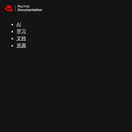
Skip to navigation
Skip to content
支
持
AI
学习
控制台
文档
（Console）
资源
开
发
人
员
开
始
试
用
联