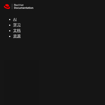
Skip to navigation
Skip to content
支
持
AI
学习
控制台
文档
（Console）
资源
开
发
人
员
开
始
试
用
联