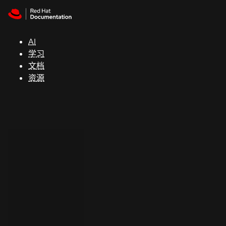
Skip to navigation
Skip to content
支
持
AI
学习
控制台
文档
（Console）
资源
开
发
人
员
开
始
试
用
联