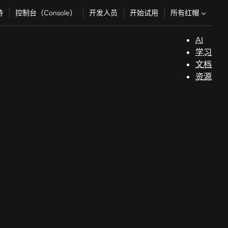
所有红帽
持
控制台（Console）
开发人员
开始试用
AI
支
学习
持
文档
资源
（
开
发
人
员
开
始
试
用