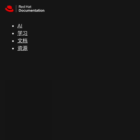
Skip to navigation
Skip to content
支
持
AI
学习
控制台
文档
（Console）
资源
开
发
人
员
开
始
试
用
联