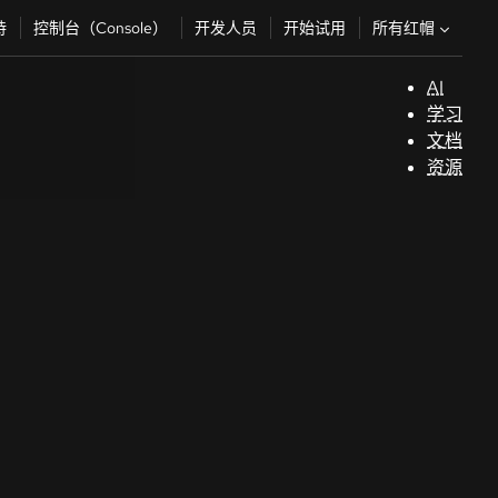
所有红帽
持
控制台（Console）
开发人员
开始试用
AI
支
学习
持
文档
资源
（
开
发
人
员
开
始
试
用