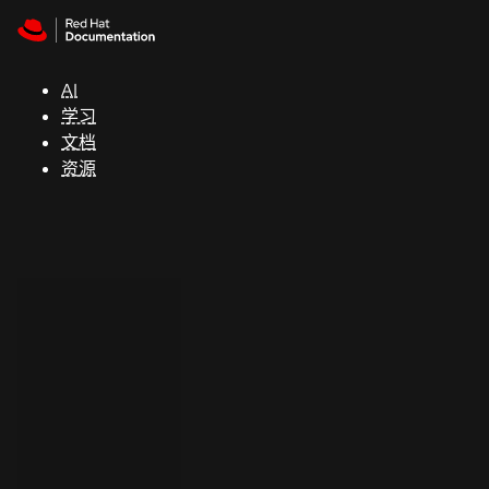
Skip to navigation
Skip to content
支
持
AI
学习
控制台
文档
（Console）
资源
开
发
人
员
开
始
试
用
联