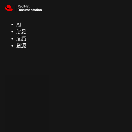
Skip to navigation
Skip to content
支
持
AI
学习
控制台
文档
（Console）
资源
开
发
人
员
开
始
试
用
联