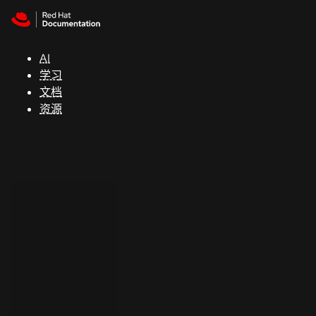
Skip to navigation
Skip to content
支
持
AI
学习
控制台
文档
（Console）
资源
开
发
人
员
开
始
试
用
联