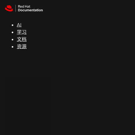
Skip to navigation
Skip to content
支
持
AI
学习
控制台
文档
（Console）
资源
开
发
人
员
开
始
试
用
联