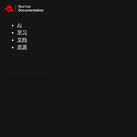
Skip to navigation
Skip to content
支
持
AI
学习
控制台
文档
（Console）
资源
开
发
人
员
开
始
试
用
联