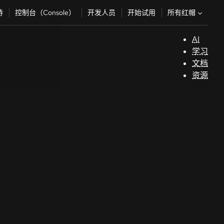
所有红帽
持
控制台（Console）
开发人员
开始试用
AI
支
学习
持
文档
资源
（
开
发
人
员
开
始
试
用