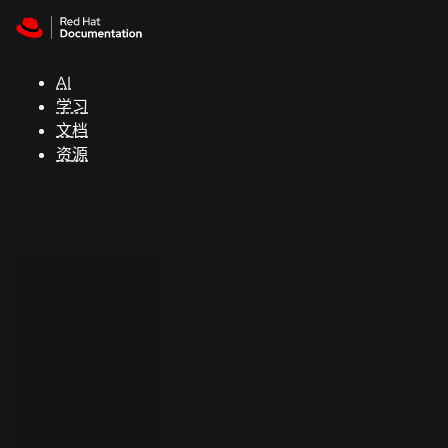
Skip to navigation
Skip to content
支
持
AI
学习
控制台
文档
（Console）
资源
开
发
人
员
开
始
试
用
联