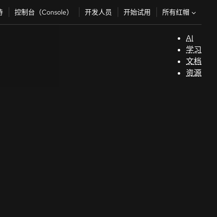
所有红帽
持
控制台（Console）
开发人员
开始试用
AI
支
学习
持
文档
资源
（
开
发
人
员
开
始
试
用