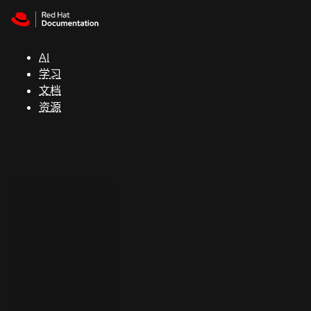
Skip to navigation
Skip to content
支
持
AI
学习
控制台
文档
（Console）
资源
开
发
人
员
开
始
试
用
联