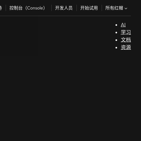
所有红帽
持
控制台（Console）
开发人员
开始试用
AI
支
学习
持
文档
资源
（
开
发
人
员
开
始
试
用