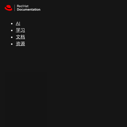
Skip to navigation
Skip to content
支
持
AI
学习
控制台
文档
（Console）
资源
开
发
人
员
开
始
试
用
联