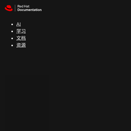
Skip to navigation
Skip to content
支
持
AI
学习
控制台
文档
（Console）
资源
开
发
人
员
开
始
试
用
联