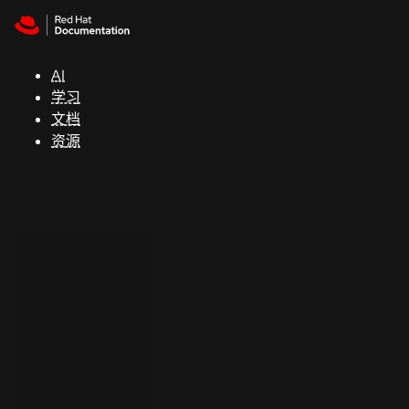
Skip to navigation
Skip to content
支
持
AI
学习
控制台
文档
（Console）
资源
开
发
人
员
开
始
试
用
联