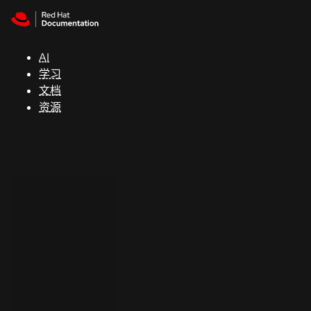
Skip to navigation
Skip to content
支
持
AI
学习
控制台
文档
（Console）
资源
开
发
人
员
开
始
试
用
联