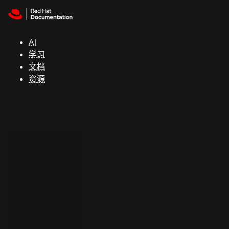
Skip to navigation
Skip to content
支
持
AI
学习
控制台
文档
（Console）
资源
开
发
人
员
开
始
试
用
联