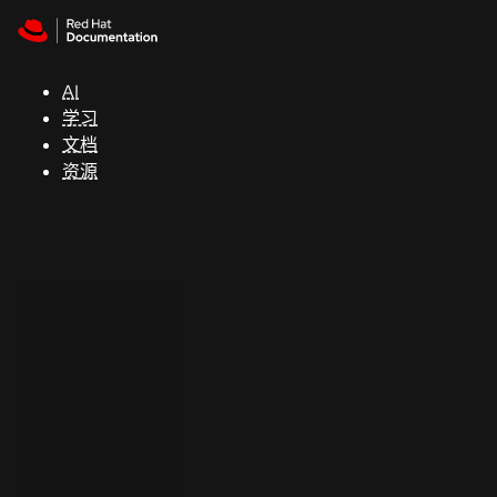
Skip to navigation
Skip to content
支
持
AI
学习
控制台
文档
（Console）
资源
开
发
人
员
开
始
试
用
联