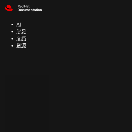
Skip to navigation
Skip to content
支
持
AI
学习
控制台
文档
（Console）
资源
开
发
人
员
开
始
试
用
联