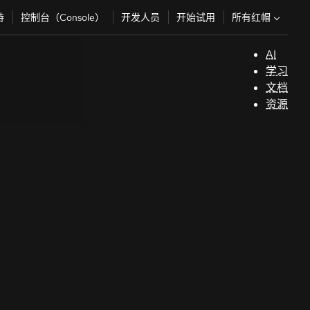
所有红帽
持
控制台（Console）
开发人员
开始试用
AI
支
学习
持
文档
资源
（
开
发
人
员
开
始
试
用