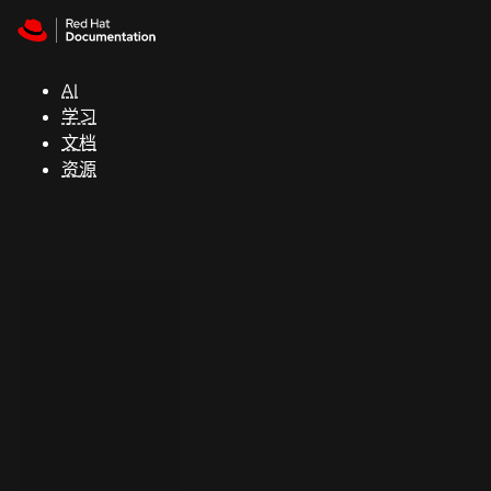
Skip to navigation
Skip to content
支
持
AI
学习
控制台
文档
（Console）
资源
开
发
人
员
开
始
试
用
联