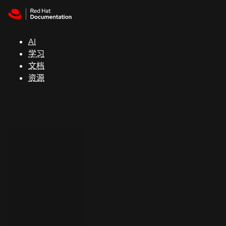
Skip to navigation
Skip to content
支
持
AI
学习
控制台
文档
（Console）
资源
开
发
人
员
开
始
试
用
联