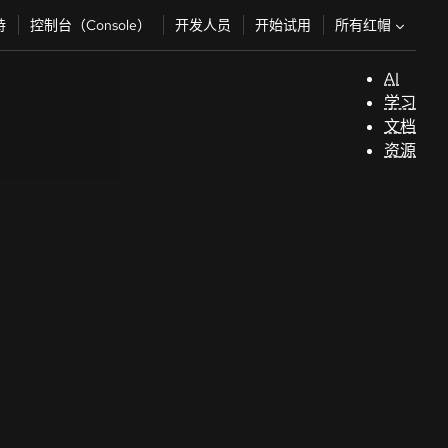
所有红帽
持
控制台（Console）
开发人员
开始试用
AI
支
学习
持
文档
资源
（
开
发
人
员
开
始
试
用