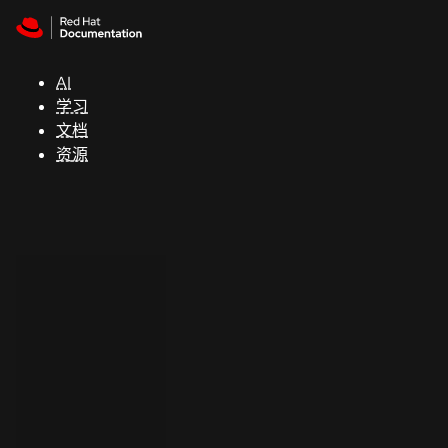
Skip to navigation
Skip to content
支
持
AI
学习
控制台
文档
（Console）
资源
开
发
人
员
开
始
试
用
联