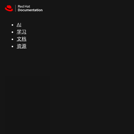
Skip to navigation
Skip to content
支
持
AI
学习
控制台
文档
（Console）
资源
开
发
人
员
开
始
试
用
联