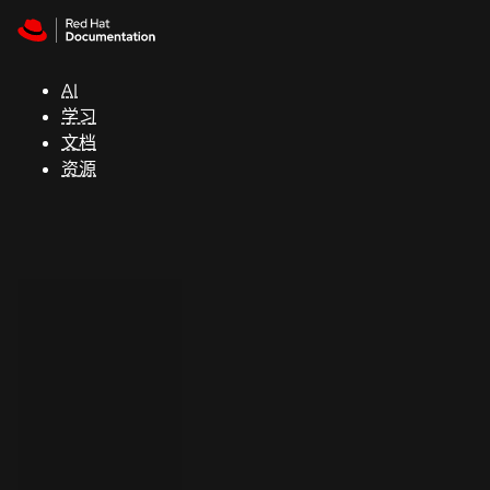
Skip to navigation
Skip to content
支
持
AI
学习
控制台
文档
（Console）
资源
开
发
人
员
开
始
试
用
联