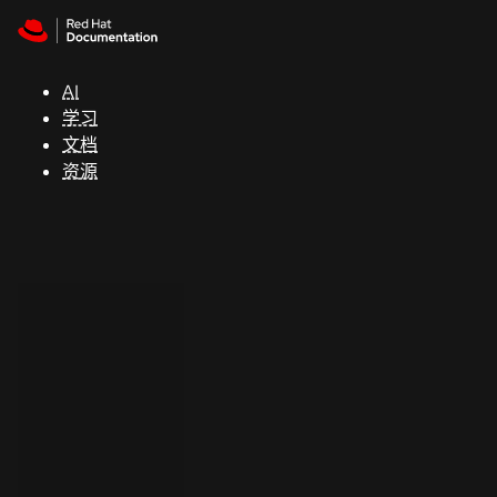
Skip to navigation
Skip to content
支
持
AI
学习
控制台
文档
（Console）
资源
开
发
人
员
开
始
试
用
联