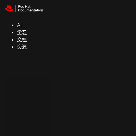
Skip to navigation
Skip to content
支
持
AI
学习
控制台
文档
（Console）
资源
开
发
人
员
开
始
试
用
联