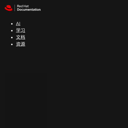
Skip to navigation
Skip to content
支
持
AI
学习
控制台
文档
（Console）
资源
开
发
人
员
开
始
试
用
联