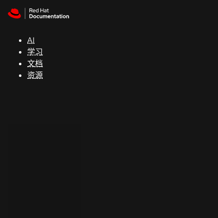
Skip to navigation
Skip to content
支
持
AI
学习
控制台
文档
（Console）
资源
开
发
人
员
开
始
试
用
联