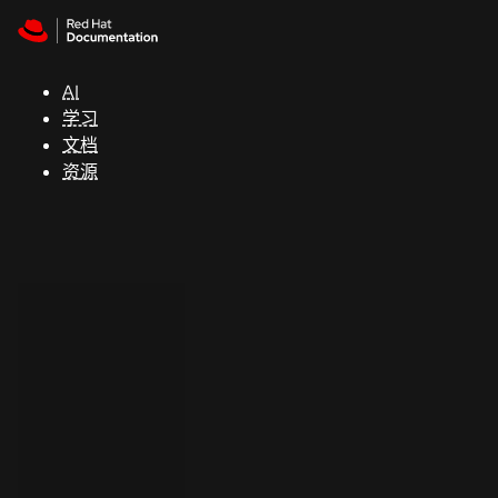
Skip to navigation
Skip to content
支
持
AI
学习
控制台
文档
（Console）
资源
开
发
人
员
开
始
试
用
联