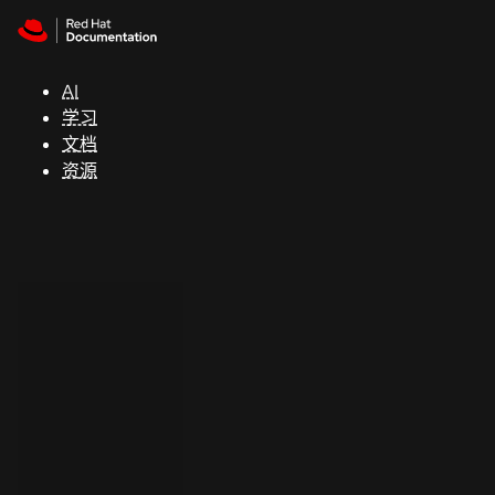
Skip to navigation
Skip to content
支
持
AI
学习
控制台
文档
（Console）
资源
开
发
人
员
开
始
试
用
联