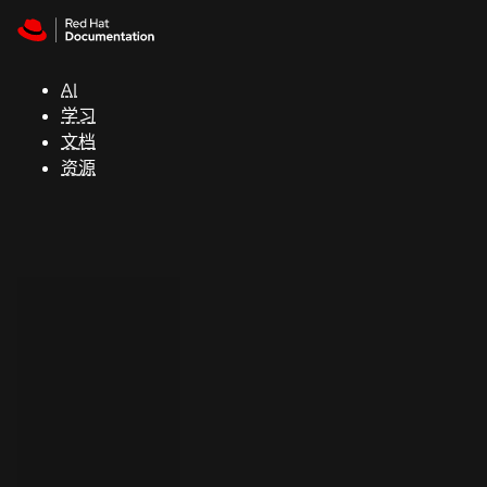
Skip to navigation
Skip to content
支
持
AI
学习
控制台
文档
（Console）
资源
开
发
人
员
开
始
试
用
联