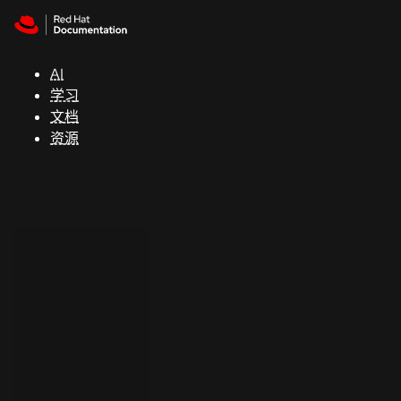
Skip to navigation
Skip to content
支
持
AI
学习
控制台
文档
（Console）
资源
开
发
人
员
开
始
试
用
联