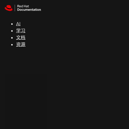
Skip to navigation
Skip to content
支
持
AI
学习
控制台
文档
（Console）
资源
开
发
人
员
开
始
试
用
联