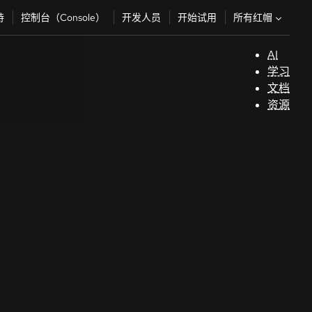
所有红帽
持
控制台（Console）
开发人员
开始试用
AI
支
学习
持
文档
资源
（
开
发
人
员
开
始
试
用