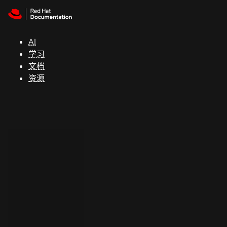
Skip to navigation
Skip to content
支
持
AI
学习
控制台
文档
（Console）
资源
开
发
人
员
开
始
试
用
联