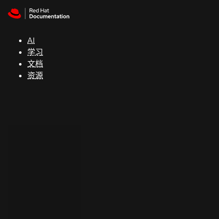
Skip to navigation
Skip to content
支
持
AI
学习
控制台
文档
（Console）
资源
开
发
人
员
开
始
试
用
联