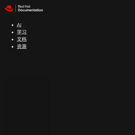
Skip to navigation
Skip to content
支
持
AI
学习
控制台
文档
（Console）
资源
开
发
人
员
开
始
试
用
联