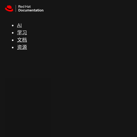
Skip to navigation
Skip to content
支
持
AI
学习
控制台
文档
（Console）
资源
开
发
人
员
开
始
试
用
联