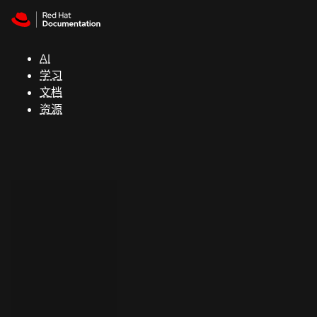
Skip to navigation
Skip to content
支
持
AI
学习
控制台
文档
（Console）
资源
开
发
人
员
开
始
试
用
联