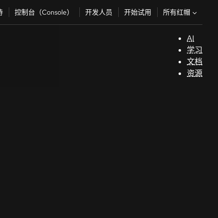
所有红帽
持
控制台（Console）
开发人员
开始试用
AI
支
学习
持
文档
资源
（
开
发
人
员
开
始
试
用