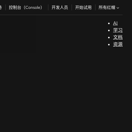
所有红帽
持
控制台（Console）
开发人员
开始试用
AI
支
学习
持
文档
资源
（
开
发
人
员
开
始
试
用