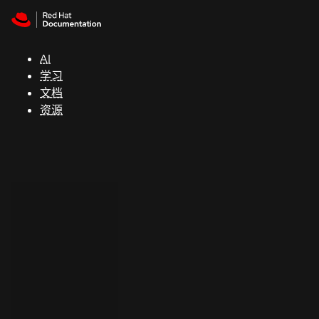
Skip to navigation
Skip to content
支
持
AI
学习
控制台
文档
（Console）
资源
开
发
人
员
开
始
试
用
联